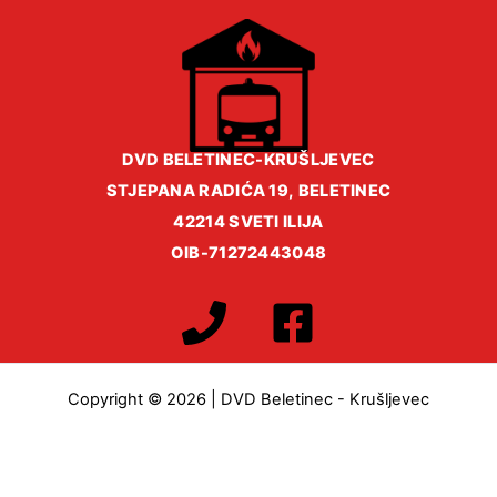
DVD BELETINEC-KRUŠLJEVEC
STJEPANA RADIĆA 19, BELETINEC
42214 SVETI ILIJA
OIB-71272443048
Copyright © 2026 | DVD Beletinec - Krušljevec